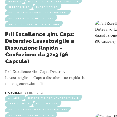
AMAZON
DETERSIVO PER LAVASTOVIGLIE
ELETTRONICA
INFORMATICA
PRODOTTI PER LAVARE LE STOVIGLIE
PULIZIA E CURA DELLA CASA
SALUTE E CURA DELLA PERSONA
Pril Excellence 4in1 Caps:
Detersivo Lavastoviglie a
AMAZON
DETERSIVO PER LAVASTOVIGLIE
Dissuazione Rapida –
Confezione da 32×3 (96
Fairy Original Detersivo Pastiglie pe
Capsule)
Pril Excellence 4in1 Caps, Detersivo
Lavastoviglie in Caps a dissoluzione rapida, la
nuova generazione di
…
Le pastiglie per lavastoviglie Fairy Original Tutto in Uno offr
Queste capsule lavastoviglie monod
MARCELLO
4 MIN READ
AMAZON
DETERSIVO PER LAVASTOVIGLIE
ELETTRONICA
INFORMATICA
PRODOTTI PER LAVARE LE STOVIGLIE
PULIZIA E CURA DELLA CASA