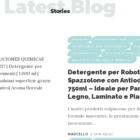
Latest Blog
Stories
AMAZON
DETERGENTI PER LA CA
DETERGENTI PER PAVIMENTO
EL
INFORMATICA
PULIZIA E CURA 
SALUTE E CURA DELLA PERSONA
Detergente per Robot
Spazzolone con Antio
750ml – Ideale per Pa
Legno, Laminato e Pia
I nostri prodotti colpiscono per l
formule innovative, le prestazioni 
lavorazione
…
MARCELLO
2 MIN READ