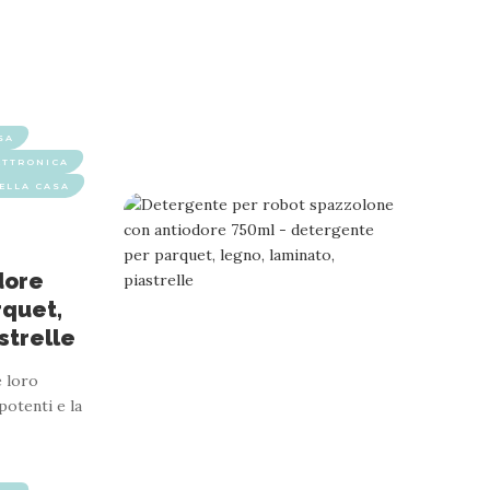
SA
ETTRONICA
DELLA CASA
dore
rquet,
strelle
e loro
potenti e la