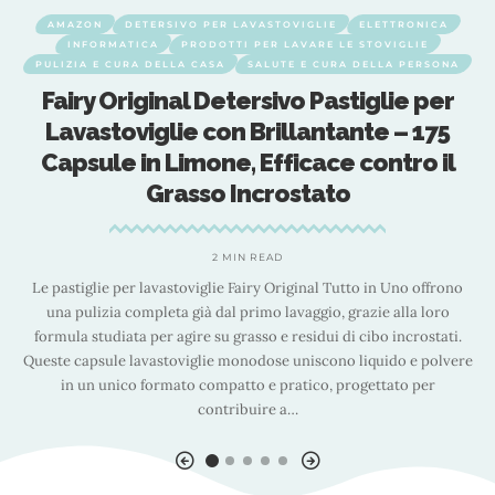
DETERSIVO PER LAVASTOVIGLIE
ELETTRONICA
AMAZON
DET
ATICA
PRODOTTI PER LAVARE LE STOVIGLIE
INFORMATIC
URA DELLA CASA
SALUTE E CURA DELLA PERSONA
PULIZIA E CURA 
riginal Detersivo Pastiglie per
Pril Gold 
oviglie con Brillantante – 175
Lavastovig
 in Limone, Efficace contro il
Ostinati 
Grasso Incrostato
2 MIN READ
per lavastoviglie Fairy Original Tutto in Uno offrono
Pril Gold Tabs è i
 completa già dal primo lavaggio, grazie alla loro
alleato per il l
ata per agire su grasso e residui di cibo incrostati.
impeccabile delle
e lavastoviglie monodose uniscono liquido e polvere
Tabs 10 Azioni è il
ico formato compatto e pratico, progettato per
lo sporco diffic
contribuire a
…