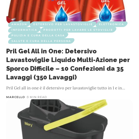
AMAZON
DETERSIVO PER LAVASTOVIGLIE
ELETTRONICA
INFORMATICA
PRODOTTI PER LAVARE LE STOVIGLIE
PULIZIA E CURA DELLA CASA
SALUTE E CURA DELLA PERSONA
Pril Gel All in One: Detersivo
Lavastoviglie Liquido Multi-Azione per
Sporco Difficile – 10 Confezioni da 35
Lavaggi (350 Lavaggi)
Pril Gel all in one è il detersivo per lavastoviglie tutto in 1 e in
…
MARCELLO
3 MIN READ