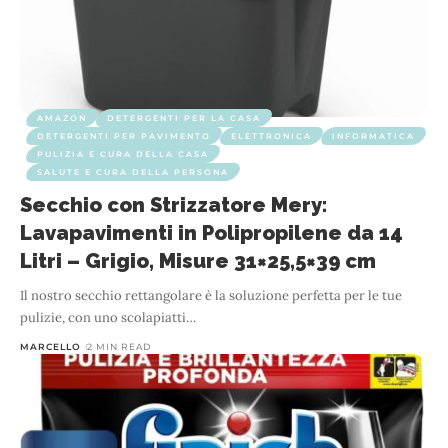
AMAZON
DETERGENTI PER LA CASA
DETERGENTI PER PAVIMENTO
ELETTRONICA
INFORMATICA
PULIZIA E CURA DELLA CASA
SALUTE E CURA DELLA PERSONA
Secchio con Strizzatore Mery:
Lavapavimenti in Polipropilene da 14
Litri – Grigio, Misure 31×25,5×39 cm
Il nostro secchio rettangolare è la soluzione perfetta per le tue
pulizie, con uno scolapiatti
…
MARCELLO
2 MIN READ