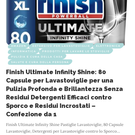
AMAZON
DETERSIVO PER LAVASTOVIGLIE
ELETTRONICA
INFORMATICA
PRODOTTI PER LAVARE LE STOVIGLIE
PULIZIA E CURA DELLA CASA
SALUTE E CURA DELLA PERSONA
Finish Ultimate Infinity Shine: 80
Capsule per Lavastoviglie per una
Pulizia Profonda e Brillantezza Senza
Residui Detergenti Efficaci contro
Sporco e Residui Incrostati –
Confezione da 1
Finish Ultimate Infinity Shine Pastiglie Lavastoviglie, 80 Capsule
Lavastoviglie, Detergenti per Lavastoviglie contro lo Sporco
…