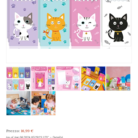
Prezzo:
16,99 €
(as of Apr 06,2024 05:29:23 UTC –
Details
)