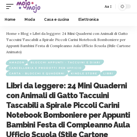
Aa
Home
Moda
Casa e cucina
Elettronica
Home
»
Blog
»
Libri da leggere: 24 Mini Quaderni con Animali di Gatto
Taccuini Tascabili a Spirale Piccoli Carini Notebook Bomboniere per
Appunti Bambini Festa di Compleanno Aula Ufficio Scuola (Stile Cartone
Animato)
AMAZON
BLOCCHI APPUNTI - TACCUINI E DIARI
CANCELLERIA E PRODOTTI PER UFFICIO
CARTA - BLOCCHI E QUADERNI
KINDLE STORE
LIBRI
Libri da leggere: 24 Mini Quaderni
con Animali di Gatto Taccuini
Tascabili a Spirale Piccoli Carini
Notebook Bomboniere per Appunti
Bambini Festa di Compleanno Aula
Ufficio Scuola (Stile Cartone