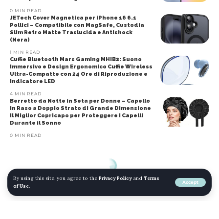
0 MIN READ
JETech Cover Magnetica per iPhone 16 6.1
Pollici – Compatibile con MagSafe, Custodia
Slim Retro Matte Traslucida e Antishock
(Nera)
1 MIN READ
Cuffie Bluetooth Mars Gaming MHIB2: Suono
Immersivo e Design Ergonomico Cuffie Wireless
Ultra-Compatte con 24 Ore di Riproduzione e
Indicatore LED
4 MIN READ
Berretto da Notte in Seta per Donne – Capello
in Raso a Doppio Strato di Grande Dimensione
Il Miglior Copricapo per Proteggere i Capelli
Durante il Sonno
0 MIN READ
By using this site, you agree to the
Privacy Policy
and
Terms
Accept
of Use
.
© 2022 mojomojo