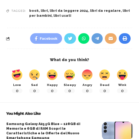
book
,
libri
,
libri da leggere 2024
,
libri da regalare
,
libri
TAGGED:
per bambini
,
libri usati
Facebook
What do you think?
Love
Sad
Happy
Sleepy
Angry
Dead
Wink
0
0
0
0
0
0
0
You Might Also Like
Samsung Galaxy A25 5G Blue – 128GB di
Memoria e 6GB di RAM Scopri le
Caratteristiche e le Offerte del Nuovo
Smartphone Samsung