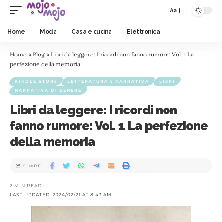
Aa
Home
Moda
Casa e cucina
Elettronica
Home
»
Blog
»
Libri da leggere: I ricordi non fanno rumore: Vol. 1 La
perfezione della memoria
KINDLE STORE
LETTERATURA E NARRATIVA
LIBRI
NARRATIVA DI GENERE
Libri da leggere: I ricordi non
fanno rumore: Vol. 1 La perfezione
della memoria
SHARE
2 MIN READ
LAST UPDATED: 2024/02/21 AT 8:43 AM