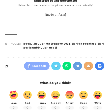
Subscribe to Our Newsletter
Subscribe to our newsletter to get our newest articles instantly!
[mc4wp_form]
book
,
libri
,
libri da leggere 2024
,
libri da regalare
,
libri
TAGGED:
per bambini
,
libri usati
Facebook
What do you think?
Love
Sad
Happy
Sleepy
Angry
Dead
Wink
0
0
0
0
0
0
0