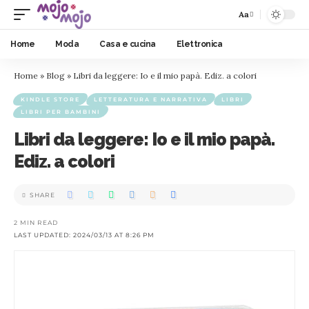
Aa
Home
Moda
Casa e cucina
Elettronica
Home
»
Blog
»
Libri da leggere: Io e il mio papà. Ediz. a colori
KINDLE STORE
LETTERATURA E NARRATIVA
LIBRI
LIBRI PER BAMBINI
Libri da leggere: Io e il mio papà.
Ediz. a colori
SHARE
2 MIN READ
LAST UPDATED: 2024/03/13 AT 8:26 PM