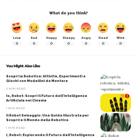
What do you think?
Love
Sad
Happy
Sleepy
Angry
Dead
Wink
0
0
0
0
0
0
0
You Might Also Like
Scopri la Robotica: Attività, Esperimenti e
Giochi con Modellini da Montare
2 MIN READ
Io, Robot: Scopri il Futuro dell’Intelligenza
Artificiale nel Cinema
1 MIN READ
Il Robot Selvaggio: Una Guida Illustrata per
Scoprire il Mondo della Robotica
1 MIN READ
I, Robot: Esplorando il Futuro dell’Intelligenza