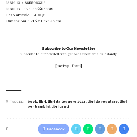
ISBN-10 ‏ : ‎ 8855063316
ISBN-13 ‏ : ‎ 978-8855063319
Peso articolo ‏ : ‎ 400 g
Dimensioni ‏ : ‎ 21.5 x 1.7 x 19.6 cm
Subscribe to Our Newsletter
Subscribe to our newsletter to get our newest articles instantly!
[mc4wp_form]
book
,
libri
,
libri da leggere 2024
,
libri da regalare
,
libri
TAGGED:
per bambini
,
libri usati
Facebook