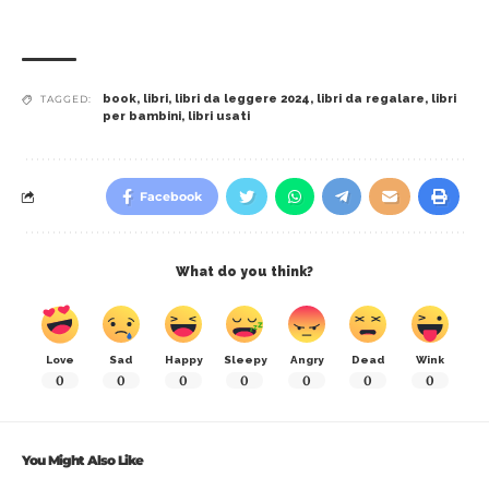
book
,
libri
,
libri da leggere 2024
,
libri da regalare
,
libri
TAGGED:
per bambini
,
libri usati
Facebook
What do you think?
Love
Sad
Happy
Sleepy
Angry
Dead
Wink
0
0
0
0
0
0
0
You Might Also Like