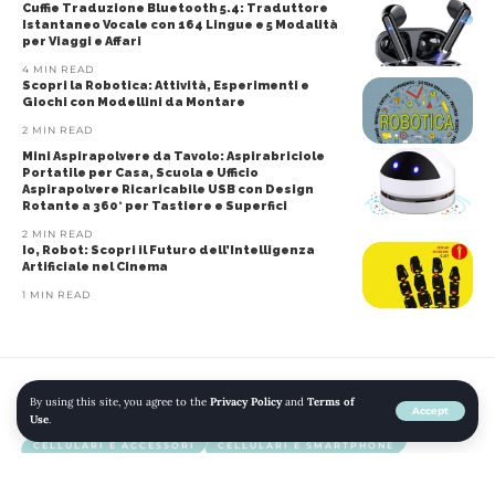
Cuffie Traduzione Bluetooth 5.4: Traduttore
Istantaneo Vocale con 164 Lingue e 5 Modalità
per Viaggi e Affari
4 MIN READ
Scopri la Robotica: Attività, Esperimenti e
Giochi con Modellini da Montare
2 MIN READ
Mini Aspirapolvere da Tavolo: Aspirabriciole
Portatile per Casa, Scuola e Ufficio
Aspirapolvere Ricaricabile USB con Design
Rotante a 360° per Tastiere e Superfici
2 MIN READ
Io, Robot: Scopri il Futuro dell’Intelligenza
Artificiale nel Cinema
1 MIN READ
By using this site, you agree to the
Privacy Policy
and
Terms of
Home
»
Blog
»
Apple iPhone 11 128GB – Viola – Sbloccato (Ricondizionato)
Accept
Use
.
CELLULARI E ACCESSORI
CELLULARI E SMARTPHONE
ELETTRONICA
INFORMATICA