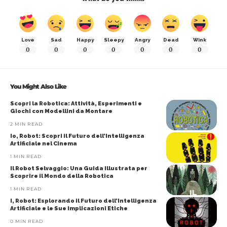
Love
Sad
Happy
Sleepy
Angry
Dead
Wink
0
0
0
0
0
0
0
You Might Also Like
Scopri la Robotica: Attività, Esperimenti e
Giochi con Modellini da Montare
2 MIN READ
Io, Robot: Scopri il Futuro dell’Intelligenza
Artificiale nel Cinema
1 MIN READ
Il Robot Selvaggio: Una Guida Illustrata per
Scoprire il Mondo della Robotica
1 MIN READ
I, Robot: Esplorando il Futuro dell’Intelligenza
Artificiale e le Sue Implicazioni Etiche
0 MIN READ