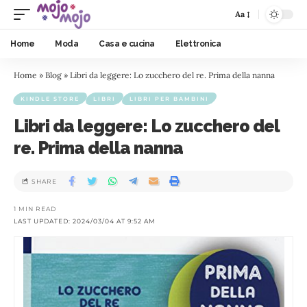
Aa
Home
Moda
Casa e cucina
Elettronica
Home
»
Blog
»
Libri da leggere: Lo zucchero del re. Prima della nanna
KINDLE STORE
LIBRI
LIBRI PER BAMBINI
Libri da leggere: Lo zucchero del
re. Prima della nanna
SHARE
1 MIN READ
LAST UPDATED: 2024/03/04 AT 9:52 AM