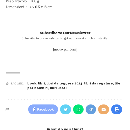
Peso articolo ‏ : ‎ 160 g
Dimensioni ‏ : ‎ 14 x 0.5 x 18 cm
Subscribe to Our Newsletter
Subscribe to our newsletter to get our newest articles instantly!
[mc4wp_form]
book
,
libri
,
libri da leggere 2024
,
libri da regalare
,
libri
TAGGED:
per bambini
,
libri usati
Facebook
What do you think?