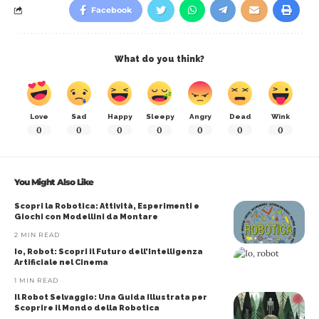
Facebook
What do you think?
Love
Sad
Happy
Sleepy
Angry
Dead
Wink
0
0
0
0
0
0
0
You Might Also Like
Scopri la Robotica: Attività, Esperimenti e
Giochi con Modellini da Montare
2 MIN READ
Io, Robot: Scopri il Futuro dell’Intelligenza
Artificiale nel Cinema
1 MIN READ
Il Robot Selvaggio: Una Guida Illustrata per
Scoprire il Mondo della Robotica