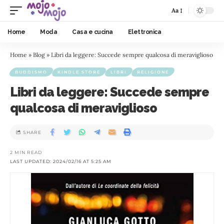
Aa
Home
Moda
Casa e cucina
Elettronica
Home
»
Blog
»
Libri da leggere: Succede sempre qualcosa di meraviglioso
BUDDISMO
KINDLE STORE
LIBRI
RELIGIONE
Libri da leggere: Succede sempre
qualcosa di meraviglioso
SHARE
2 MIN READ
LAST UPDATED: 2024/02/16 AT 5:25 AM