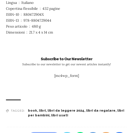
Lingua ‏ : ‎ Italiano
Copertina flessibile ‏ : ‎ 432 pagine
ISBN-10 ‏ : ‎ 880472904X
ISBN-13 ‏ : ‎ 978-8804729044
Peso articolo ‏ : ‎ 480 g
Dimensioni ‏ : ‎ 21.7 x 4 x 14 cm
Subscribe to Our Newsletter
Subscribe to our newsletter to get our newest articles instantly!
[mc4wp_form]
book
,
libri
,
libri da leggere 2024
,
libri da regalare
,
libri
TAGGED:
per bambini
,
libri usati