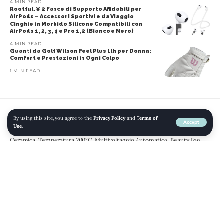
4 MIN READ
Rootful.® 2 Fasce di Supporto Affidabili per
AirPods – Accessori Sportivi e da Viaggio
Cinghie in Morbido Silicone Compatibili con
AirPods 1, 2, 3, 4 e Pro 1, 2 (Bianco e Nero)
4 MIN READ
Guanti da Golf Wilson Feel Plus Llh per Donna:
Comfort e Prestazioni in Ogni Colpo
1 MIN READ
By using this site, you agree to the
Privacy Policy
and
Terms of
Home
»
Blog
»
Bellissima Imetec B-Mini, Piastra per capelli da Borsa e
Accept
Use
.
Viaggio, per Capelli corti e frange, Compatta, Leggera, Rivestimento in
Ceramica, Temperatura 200°C, Multivoltaggio Automatico, Beauty Bag
BELLEZZA
CASA E CUCINA
CURA DEI CAPELLI
GRANDI ELETTRODOMESTICI
PIASTRE
PIASTRE PER CAPELLI
STRUMENTI PER LO STYLING
Bellissima Imetec B-Mini, Piastra
per capelli da Borsa e Viaggio, per