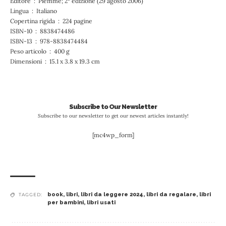
Editore ‏ : ‎ Piemme; 2° edizione (29 agosto 2006)
Lingua ‏ : ‎ Italiano
Copertina rigida ‏ : ‎ 224 pagine
ISBN-10 ‏ : ‎ 8838474486
ISBN-13 ‏ : ‎ 978-8838474484
Peso articolo ‏ : ‎ 400 g
Dimensioni ‏ : ‎ 15.1 x 3.8 x 19.3 cm
Subscribe to Our Newsletter
Subscribe to our newsletter to get our newest articles instantly!
[mc4wp_form]
book
,
libri
,
libri da leggere 2024
,
libri da regalare
,
libri
TAGGED:
per bambini
,
libri usati