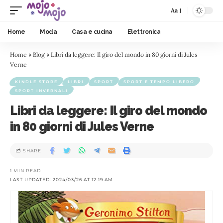
Aa
Home
Moda
Casa e cucina
Elettronica
Home
»
Blog
»
Libri da leggere: Il giro del mondo in 80 giorni di Jules
Verne
KINDLE STORE
LIBRI
SPORT
SPORT E TEMPO LIBERO
SPORT INVERNALI
Libri da leggere: Il giro del mondo
in 80 giorni di Jules Verne
SHARE
1 MIN READ
LAST UPDATED: 2024/03/26 AT 12:19 AM