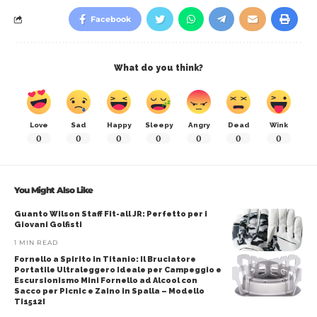
Facebook
What do you think?
Love
Sad
Happy
Sleepy
Angry
Dead
Wink
0
0
0
0
0
0
0
You Might Also Like
Guanto Wilson Staff Fit-all JR: Perfetto per i
Giovani Golfisti
1 MIN READ
Fornello a Spirito in Titanio: Il Bruciatore
Portatile Ultraleggero Ideale per Campeggio e
Escursionismo Mini Fornello ad Alcool con
Sacco per Picnic e Zaino in Spalla – Modello
Ti1512I