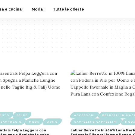
sa e cucina
Moda
Tutte le offerte
MENTO
FELPE
ACCESSORI
BERRETTI IN MAG
 CAPPUCCIO
MODA
UOMO
CAPPELLI E CAPPELLINI
MOD
tials Felpa Leggera con
Lallier Berretto in 100% Lana Mer
n Spugna a Maniche Lunghe
Fodera in Pile per Uomo e Donna, 