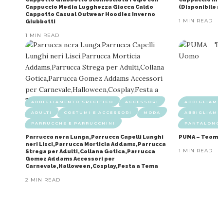
Cappuccio Media Lugghezza Giacca Caldo
(Disponibile 
Cappotto Casual Outwear Hoodies Inverno
1 MIN READ
Giubbotti
1 MIN READ
ABBIGLIAMENTO SPECIFICO
ACCESSORI
ABBIGLIA
ADULTI
COSTUMI E ACCESSORI
MODA
ABBIGLIAM
PARRUCCHE E PARRUCCHINI
PANTALONC
Parrucca nera Lunga,Parrucca Capelli Lunghi
PUMA – Teaml
neri Lisci,Parrucca Morticia Addams,Parrucca
1 MIN READ
Strega per Adulti,Collana Gotica,Parrucca
Gomez Addams Accessori per
Carnevale,Halloween,Cosplay,Festa a Tema
2 MIN READ