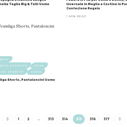
nelle Taglie Big & Tall) Uomo
Invernale in Maglia a Costine in P
Confezione Regalo
1 MIN READ
MENTO
ENTO SPORTIVO
MODA
INI SPORTIVI
UOMO
iga Shorts, Pantaloncini Uomo
1
2
…
313
314
315
316
317