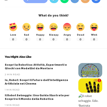
What do you think?
Love
Sad
Happy
Sleepy
Angry
Dead
Wink
0
0
0
0
0
0
0
You Might Also Like
Scopri la Robotica: Attività, Esperimenti e
Giochi con Modellini da Montare
2 MIN READ
Io, Robot: Scopri il Futuro dell’Intelligenza
Artificiale nel Cinema
1 MIN READ
Il Robot Selvaggio: Una Guida Illustrata per
Scoprire il Mondo della Robotica
1 MIN READ