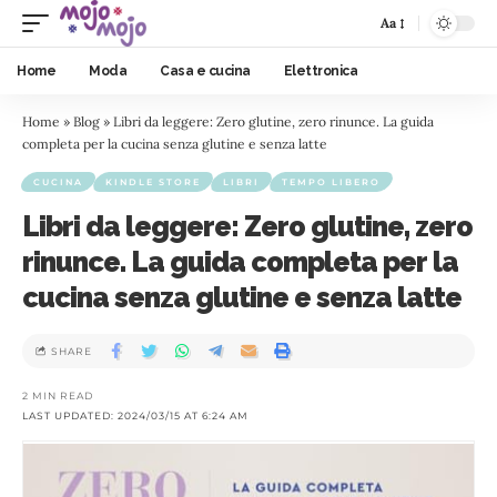
Aa
Home
Moda
Casa e cucina
Elettronica
Home
»
Blog
»
Libri da leggere: Zero glutine, zero rinunce. La guida
completa per la cucina senza glutine e senza latte
CUCINA
KINDLE STORE
LIBRI
TEMPO LIBERO
Libri da leggere: Zero glutine, zero
rinunce. La guida completa per la
cucina senza glutine e senza latte
SHARE
2 MIN READ
LAST UPDATED: 2024/03/15 AT 6:24 AM