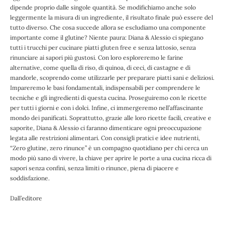
dipende proprio dalle singole quantità. Se modifichiamo anche solo
leggermente la misura di un ingrediente, il risultato finale può essere del
tutto diverso. Che cosa succede allora se escludiamo una componente
importante come il glutine? Niente paura: Diana & Alessio ci spiegano
tutti i trucchi per cucinare piatti gluten free e senza lattosio, senza
rinunciare ai sapori più gustosi. Con loro esploreremo le farine
alternative, come quella di riso, di quinoa, di ceci, di castagne e di
mandorle, scoprendo come utilizzarle per preparare piatti sani e deliziosi.
Impareremo le basi fondamentali, indispensabili per comprendere le
tecniche e gli ingredienti di questa cucina. Proseguiremo con le ricette
per tutti i giorni e con i dolci. Infine, ci immergeremo nell’affascinante
mondo dei panificati. Soprattutto, grazie alle loro ricette facili, creative e
saporite, Diana & Alessio ci faranno dimenticare ogni preoccupazione
legata alle restrizioni alimentari. Con consigli pratici e idee nutrienti,
“Zero glutine, zero rinunce” è un compagno quotidiano per chi cerca un
modo più sano di vivere, la chiave per aprire le porte a una cucina ricca di
sapori senza confini, senza limiti o rinunce, piena di piacere e
soddisfazione.
Dall’editore