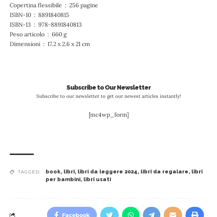
Copertina flessibile ‏ : ‎ 256 pagine
ISBN-10 ‏ : ‎ 8891840815
ISBN-13 ‏ : ‎ 978-8891840813
Peso articolo ‏ : ‎ 660 g
Dimensioni ‏ : ‎ 17.2 x 2.6 x 21 cm
Subscribe to Our Newsletter
Subscribe to our newsletter to get our newest articles instantly!
[mc4wp_form]
book
,
libri
,
libri da leggere 2024
,
libri da regalare
,
libri
TAGGED:
per bambini
,
libri usati
Facebook